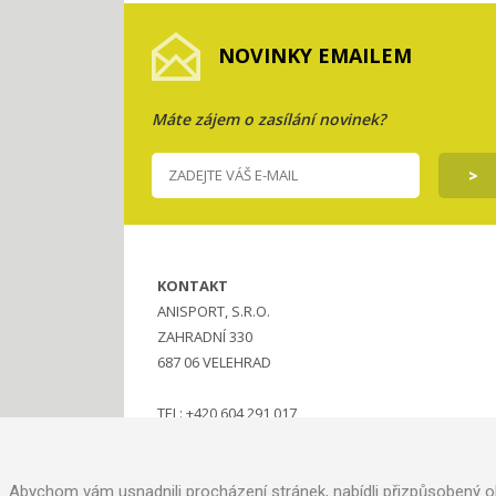
NOVINKY EMAILEM
Máte zájem o zasílání novinek?
KONTAKT
ANISPORT, S.R.O.
ZAHRADNÍ 330
687 06 VELEHRAD
TEL: +420 604 291 017
MAIL:
ANISPORT@SEZNAM.CZ
Abychom vám usnadnili procházení stránek, nabídli přizpůsobený o