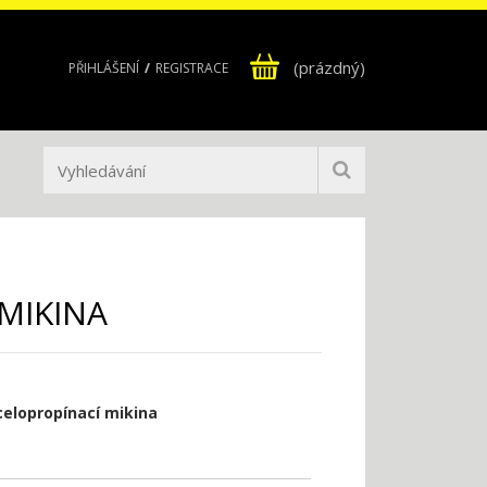
(prázdný)
PŘIHLÁŠENÍ
REGISTRACE
 MIKINA
celopropínací mikina