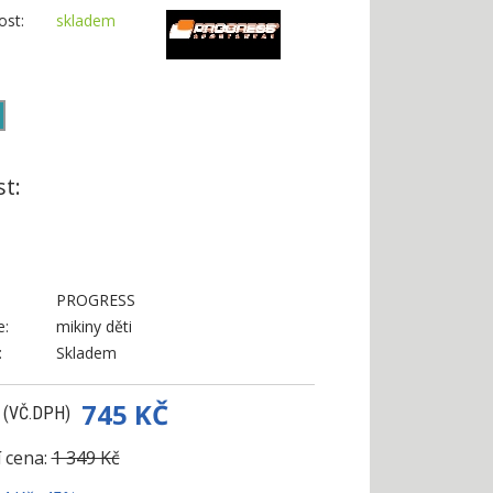
st:
skladem
:
st:
PROGRESS
e:
mikiny děti
:
Skladem
745 KČ
 (VČ.DPH)
 cena:
1 349 Kč