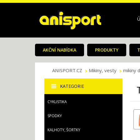
Ú
AKČNÍ NABÍDKA
PRODUKTY
T
ANISPORT.CZ
Mikiny, vesty
mikiny d
KATEGORIE
CYKLISTIKA
SPODKY
KALHOTY, ŠORTKY