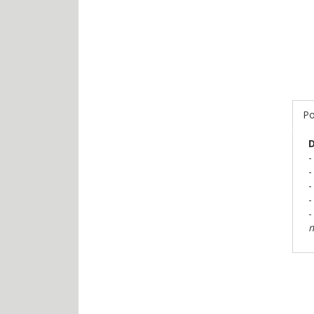
Po
D
-
-
-
-
-
m