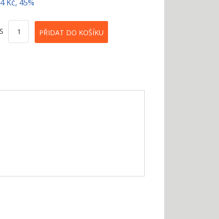
04 Kč, 45%
S