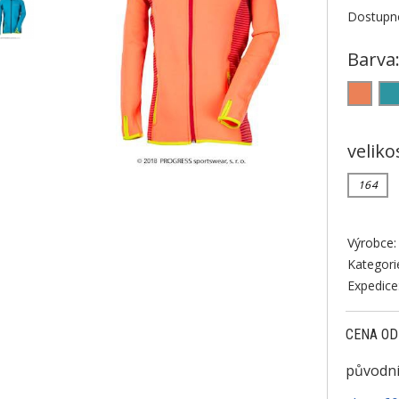
Dostupno
Barva
veliko
164
Výrobce:
Kategori
Expedice
CENA OD
původní