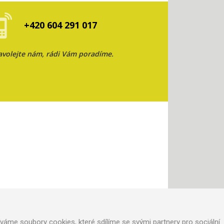
+420 604 291 017
avolejte nám, rádi Vám poradíme.
áme soubory cookies, které sdílíme se svými partnery pro sociální