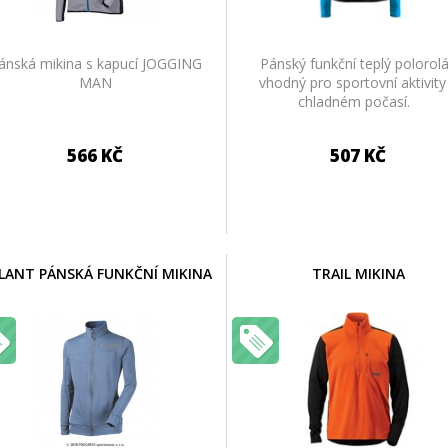
ánská mikina s kapucí JOGGING
Pánský funkční teplý polorol
MAN
vhodný pro sportovní aktivity
chladném počasí.
566 KČ
507 KČ
LANT PÁNSKÁ FUNKČNÍ MIKINA
TRAIL MIKINA