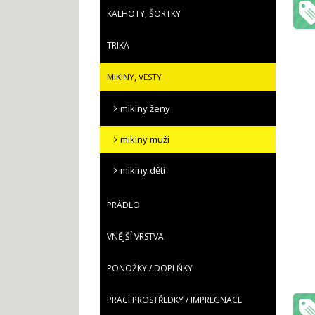
KALHOTY, ŠORTKY
TRIKA
MIKINY, VESTY
mikiny ženy
mikiny muži
mikiny děti
PRÁDLO
VNĚJŠÍ VRSTVA
PONOŽKY / DOPLŇKY
PRACÍ PROSTŘEDKY / IMPREGNACE