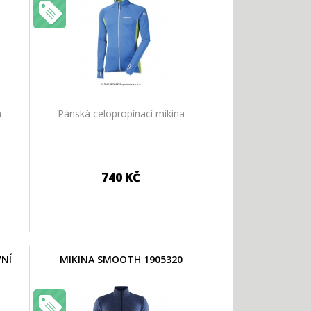
a
Pánská celopropínací mikina
740 KČ
VNÍ
MIKINA SMOOTH 1905320