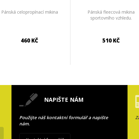
Pánská celopropínací mikina
Pánská fleecová mikina
sportovního vzhledu.
460 KČ
510 KČ
NAPIŠTE NÁM
Použijte náš kontaktní formulář a napište
Z
nám.