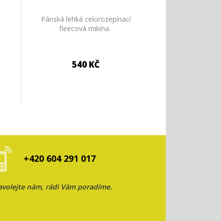
Pánská lehká celorozepínací
fleecová mikina.
540 KČ
+420 604 291 017
avolejte nám, rádi Vám poradíme.