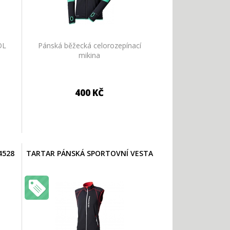
OL
Pánská běžecká celorozepínací
mikina
400 KČ
4528
TARTAR PÁNSKÁ SPORTOVNÍ VESTA