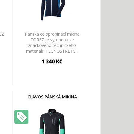
REZ
Pánská celopropínací mikina
TOREZ je vyrobena ze
značkového technického
materiálu TECNOSTRETCH
RTO
italského výrobce PONTETORTO
1 340 KČ
CLAVOS PÁNSKÁ MIKINA