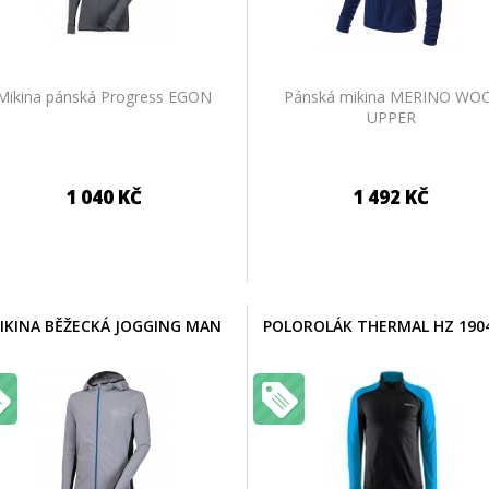
Mikina pánská Progress EGON
Pánská mikina MERINO WO
UPPER
1 040 KČ
1 492 KČ
IKINA BĚŽECKÁ JOGGING MAN
POLOROLÁK THERMAL HZ 190