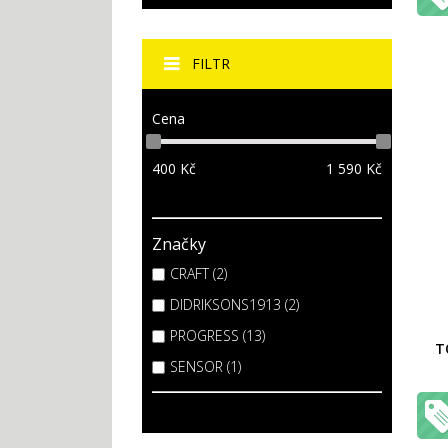
FILTR
Cena
400
Kč
1 590
Kč
Značky
CRAFT (2)
DIDRIKSONS1913 (2)
PROGRESS (13)
T
SENSOR (1)