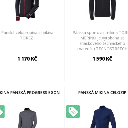
Pánská celopropínací mikina
Pánská sportovní mikina TO
TOREZ
MERINO je vyrobena ze
značkového technického
materiálu TECNOSTRETCH
italského výrobce PONTETO
1 170 KČ
1 590 KČ
KINA PÁNSKÁ PROGRESS EGON
PÁNSKÁ MIKINA CELOZIP