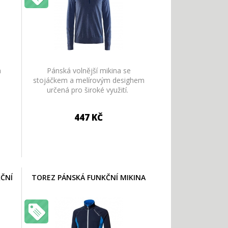
a
Pánská volnější mikina se
stojáčkem a melírovým desighem
určená pro široké využití.
447 KČ
ČNÍ
TOREZ PÁNSKÁ FUNKČNÍ MIKINA