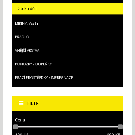
trika děti
MIKINY, VESTY
PRÁDLO
VNĚJŠÍ VRSTVA
PONOŽKY / DOPLŇKY
PRACÍ PROSTŘEDKY / IMPREGNACE
FILTR
Cena
180
Kč
680
Kč