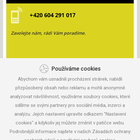
+420 604 291 017
Zavolejte nám, rádi Vám poradíme.
Používáme cookies
KONTAKT
Abychom vám usnadnili procházení stránek, nabídli
ANISPORT, S.R.O.
přizpůsobený obsah nebo reklamu a mohli anonymně
ZAHRADNÍ 330
analyzovat návštěvnost, využíváme soubory cookies, které
687 06 VELEHRAD
sdílíme se svými partnery pro sociální média, inzerci a
analýzu. Jejich nastavení upravíte odkazem "Nastavení
TEL: +420 604 291 017
MAIL:
ANISPORT@SEZNAM.CZ
cookies" a kdykoliv jej můžete změnit v patičce webu.
Podrobnější informace najdete v našich Zásadách ochrany