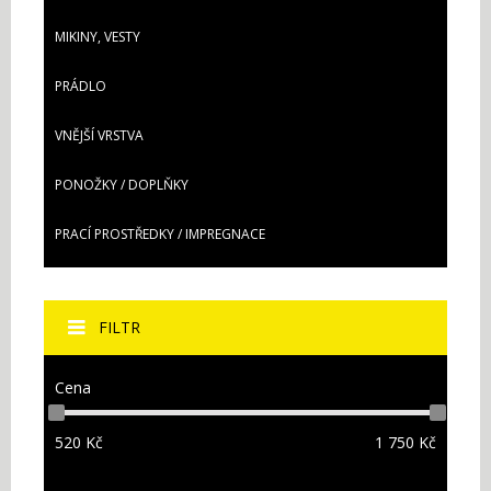
MIKINY, VESTY
PRÁDLO
VNĚJŠÍ VRSTVA
PONOŽKY / DOPLŇKY
PRACÍ PROSTŘEDKY / IMPREGNACE
FILTR
Cena
520
Kč
1 750
Kč