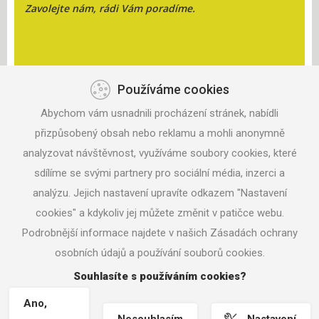
Zavolejte nám, rádi Vám poradíme.
Používáme cookies
KONTAKT
Abychom vám usnadnili procházení stránek, nabídli
ANISPORT, S.R.O.
přizpůsobený obsah nebo reklamu a mohli anonymně
ZAHRADNÍ 330
analyzovat návštěvnost, využíváme soubory cookies, které
687 06 VELEHRAD
sdílíme se svými partnery pro sociální média, inzerci a
analýzu. Jejich nastavení upravíte odkazem "Nastavení
TEL: +420 604 291 017
MAIL:
ANISPORT@SEZNAM.CZ
cookies" a kdykoliv jej můžete změnit v patičce webu.
Podrobnější informace najdete v našich Zásadách ochrany
osobních údajů a používání souborů cookies.
Souhlasíte s používáním cookies?
© 2016 ANISPORT.CZ
NASTAVENÍ COOKIES
Ano,
TVORBA WWW STRÁNEK
MACHIN.CZ