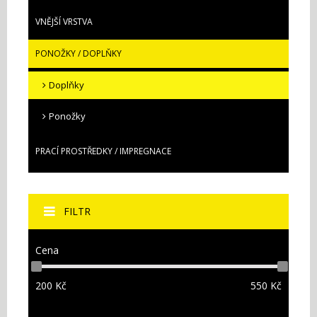
VNĚJŠÍ VRSTVA
PONOŽKY / DOPLŇKY
Doplňky
Ponožky
PRACÍ PROSTŘEDKY / IMPREGNACE
FILTR
Cena
200
Kč
550
Kč