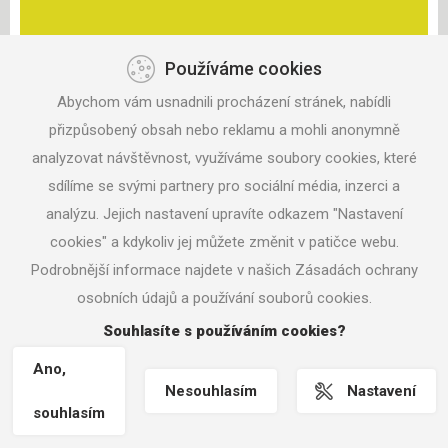
Používáme cookies
KONTAKT
Abychom vám usnadnili procházení stránek, nabídli
ANISPORT, S.R.O.
ZAHRADNÍ 330
přizpůsobený obsah nebo reklamu a mohli anonymně
687 06 VELEHRAD
analyzovat návštěvnost, využíváme soubory cookies, které
sdílíme se svými partnery pro sociální média, inzerci a
TEL: +420 604 291 017
analýzu. Jejich nastavení upravíte odkazem "Nastavení
MAIL:
ANISPORT@SEZNAM.CZ
cookies" a kdykoliv jej můžete změnit v patičce webu.
Podrobnější informace najdete v našich Zásadách ochrany
osobních údajů a používání souborů cookies.
© 2016 ANISPORT.CZ
Souhlasíte s používáním cookies?
NASTAVENÍ COOKIES
TVORBA WWW STRÁNEK
MACHIN.CZ
Ano,
Nesouhlasím
Nastavení
souhlasím