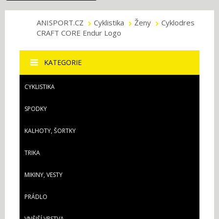
ANISPORT.CZ
Cyklistika
Ženy
Cyklodres
CRAFT CORE Endur Logo
KATEGORIE
CYKLISTIKA
SPODKY
KALHOTY, ŠORTKY
TRIKA
MIKINY, VESTY
PRÁDLO
VNĚJŠÍ VRSTVA