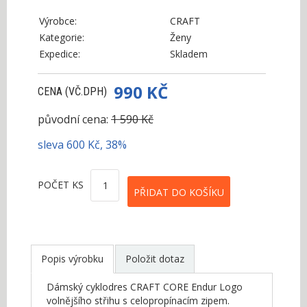
Výrobce:
CRAFT
Kategorie:
Ženy
Expedice:
Skladem
990 KČ
CENA (VČ.DPH)
původní cena:
1 590 Kč
sleva 600 Kč, 38%
POČET KS
Popis výrobku
Položit dotaz
Dámský cyklodres CRAFT CORE Endur Logo
volnějšího střihu s celopropínacím zipem.